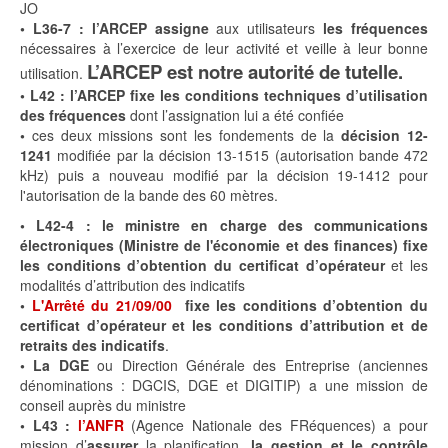
JO
•
L36-7 : l’ARCEP assigne
aux utilisateurs
les fréquences
nécessaires à l’exercice de leur activité et veille à leur bonne
L’ARCEP est notre autorité de tutelle.
utilisation.
•
L42 : l’ARCEP fixe les conditions techniques d’utilisation
des fréquences
dont l’assignation lui a été confiée
•
ces deux missions sont les fondements de la
décision 12-
1241
modifiée par la décision 13-1515 (autorisation bande 472
kHz) puis a nouveau modifié par la décision 19-1412 pour
l'autorisation de la bande des 60 mètres.
• L42-4 : le ministre en charge des communications
électroniques (Ministre de l'économie et des finances) fixe
les conditions d’obtention du certificat d’opérateur
et les
modalités d’attribution des indicatifs
•
L'Arrêté du 21/09/00
fixe les conditions d’obtention du
certificat d’opérateur et les conditions d’attribution et de
retraits des indicatifs
.
•
La DGE
ou Direction Générale des Entreprise (anciennes
dénominations : DGCIS, DGE et DIGITIP) a une mission de
conseil auprès du ministre
• L43 :
l’ANFR
(Agence Nationale des FRéquences) a pour
mission d’
assurer
la planification,
la gestion et le contrôle