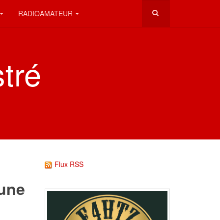
RADIOAMATEUR
stré
Flux RSS
une