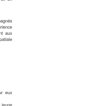
pagnés
érience
nt aux
atiale
ur eux
e jeune