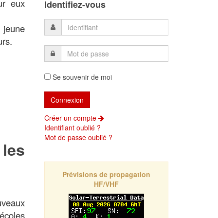
ur eux
Identifiez-vous
e jeune
urs.
Se souvenir de moi
Créer un compte
Identifiant oublié ?
Mot de passe oublié ?
 les
Prévisions de propagation
HF/VHF
uveaux
écoles