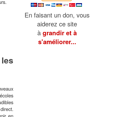
urs.
En faisant un don, vous
aiderez ce site
à
grandir et à
s'améliorer...
 les
uveaux
écoles
udibles
direct.
oir en