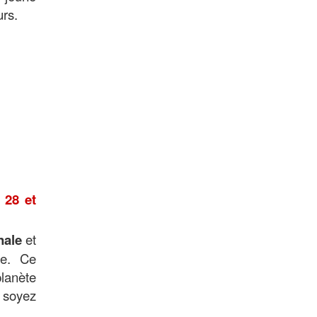
urs.
 28 et
nale
et
ée
. Ce
lanète
 soyez