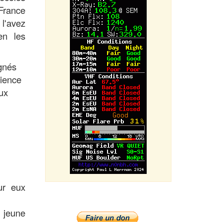
France
 l'avez
en les
gnés
rience
ux
ur eux
e jeune