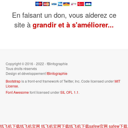
En faisant un don, vous aiderez ce
site à
grandir et à s'améliorer...
Copyright © 2016 - 2022 - fBinfographie
Tous droits réservés
Design et développement
fBinfographie
Bootstrap
is a front-end framework of Twitter, Inc. Code licensed under
MIT
License.
Font Awesome
font licensed under
SIL OFL 1.1
.
纸飞机下载
纸飞机官网
纸飞机官网下载
纸飞机下载
safew官网
safew下载