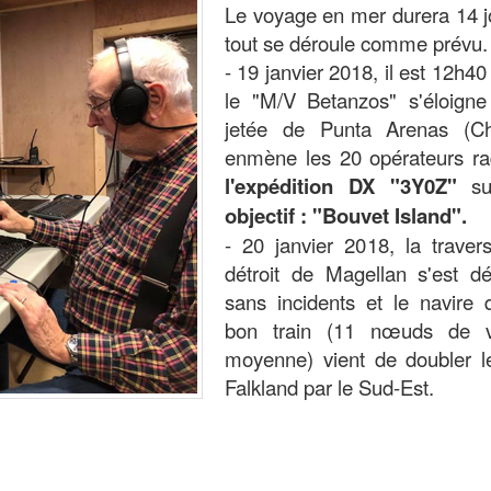
Le voyage en mer durera 14 j
tout se déroule comme prévu.
- 19 janvier 2018, il est 12h4
le "M/V Betanzos" s'éloigne
jetée de Punta Arenas (Chi
enmène les 20 opérateurs ra
l'expédition DX "3Y0Z"
sur
objectif : "Bouvet Island".
- 20 janvier 2018, la traver
détroit de Magellan s'est dé
sans incidents et le navire q
bon train (11 nœuds de v
moyenne) vient de doubler le
Falkland par le Sud-Est.