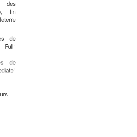
n des
), fin
eterre
res de
ull"
es de
diate"
urs.