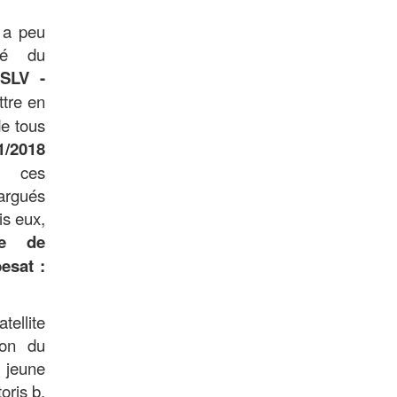
 a peu
lé du
PSLV -
ttre en
de tous
1/2018
 ces
largués
is eux,
ite de
esat :
tellite
ion du
jeune
oris b,