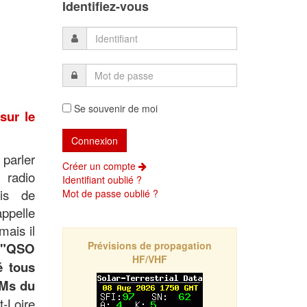
Identifiez-vous
Se souvenir de moi
sur le
 parler
Créer un compte
adio
Identifiant oublié ?
ais de
Mot de passe oublié ?
appelle
ais il
Prévisions de propagation
"QSO
HF/VHF
 tous
OMs du
-Loire