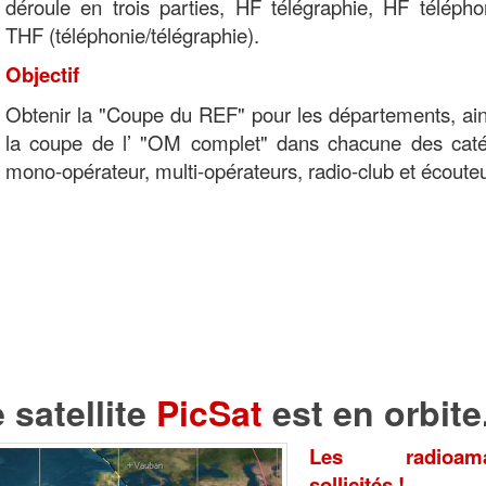
déroule en trois parties, HF télégraphie, HF télépho
THF (téléphonie/télégraphie).
Objectif
Obtenir la "Coupe du REF" pour les départements, ain
la coupe de l’ "OM complet" dans chacune des caté
mono-opérateur, multi-opérateurs, radio-club et écouteu
 satellite
PicSat
est en orbite
Les radioama
sollicités !