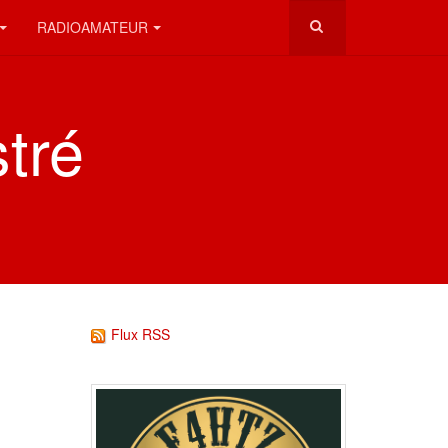
RADIOAMATEUR
stré
Flux RSS