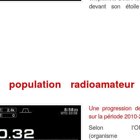
devant son étoil
 population radioamateu
Une progression 
sur la période 2010-
Selon l'O
(organism