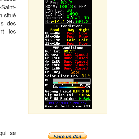
Saint-
n situé
Ms des
nt les
ui se