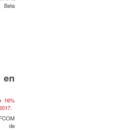
e Beta
r
en
de 16%
2017.
FCOM
e de