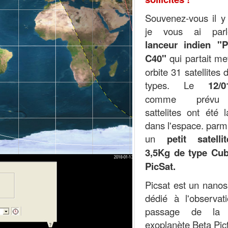
Souvenez-vous il y
je vous ai par
lanceur indien "
C40"
qui partait me
orbite 31 satellites 
types. Le
12/0
comme prévu
sattelites ont été 
dans l'espace. parm
un
petit satell
3,5Kg de type Cub
PicSat.
Picsat est un nanosa
dédié à l'observat
passage de la 
exoplanète Beta Pict