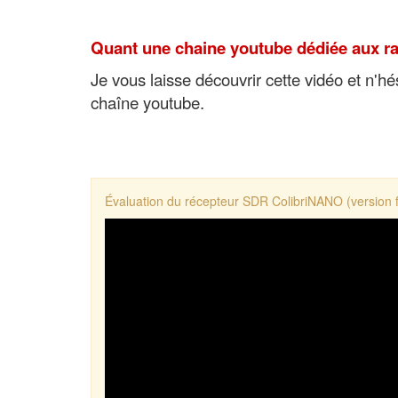
Quant une chaine youtube dédiée aux rad
Je vous laisse découvrir cette vidéo et n'h
chaîne youtube.
Évaluation du récepteur SDR ColibriNANO (version 