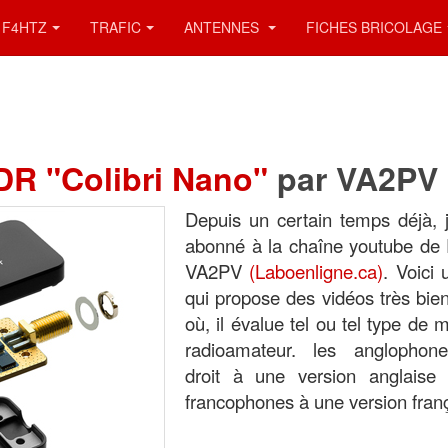
F4HTZ
TRAFIC
ANTENNES
FICHES BRICOLAGE
DR "Colibri Nano"
par VA2PV
Depuis un certain temps déjà, 
abonné à la chaîne youtube de 
VA2PV
(Laboenligne.ca)
. Voici
qui propose des vidéos très bien
où, il évalue tel ou tel type de m
radioamateur. les anglophon
droit à une version anglaise 
francophones à une version franç