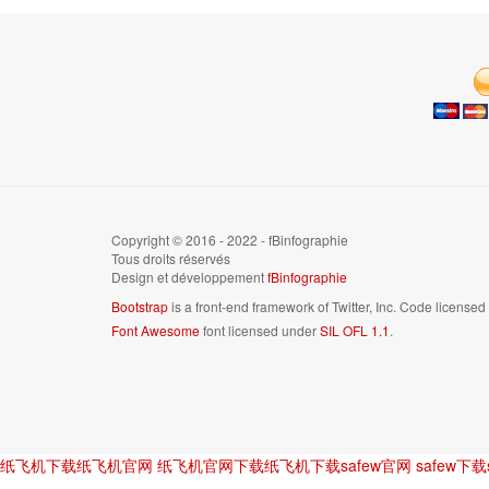
Copyright © 2016 - 2022 - fBinfographie
Tous droits réservés
Design et développement
fBinfographie
Bootstrap
is a front-end framework of Twitter, Inc. Code license
Font Awesome
font licensed under
SIL OFL 1.1
.
纸飞机下载
纸飞机官网
纸飞机官网下载
纸飞机下载
safew官网
safew下载