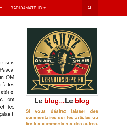
RADIOAMATEUR
je suis
Pascal
 un OM
 faites
atériel
es ont
Le
blog...
Le
blog
et les
Si vous désirez laisser des
aise !
commentaires sur les articles ou
lire les commentaires des autres,