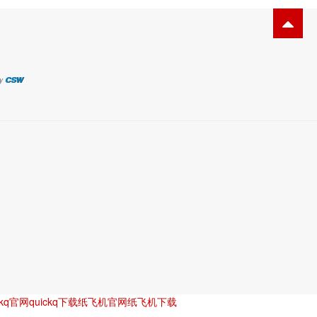
CSW
y
ckq官网
quickq下载
纸飞机官网
纸飞机下载