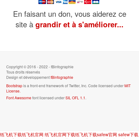
En faisant un don, vous aiderez ce
site à
grandir et à s'améliorer...
Copyright © 2016 - 2022 - fBinfographie
Tous droits réservés
Design et développement
fBinfographie
Bootstrap
is a front-end framework of Twitter, Inc. Code licensed under
MIT
License.
Font Awesome
font licensed under
SIL OFL 1.1
.
纸飞机下载
纸飞机官网
纸飞机官网下载
纸飞机下载
safew官网
safew下载