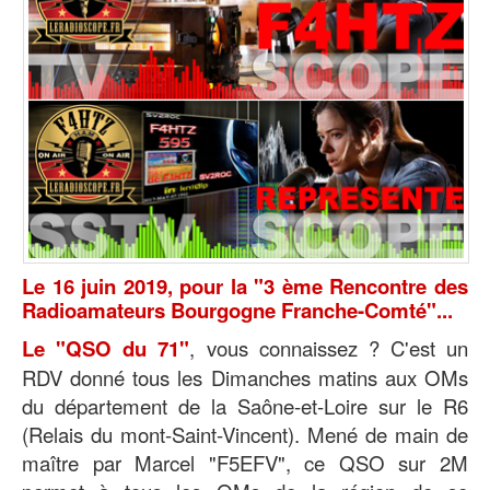
Le 16 juin 2019, pour la "3 ème Rencontre des
Radioamateurs Bourgogne Franche-Comté"...
Le "QSO du 71"
, vous connaissez ? C'est un
RDV donné tous les Dimanches matins aux OMs
du département de la Saône-et-Loire sur le R6
(Relais du mont-Saint-Vincent). Mené de main de
maître par Marcel "F5EFV", ce QSO sur 2M