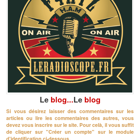
Le
blog...
Le
blog
Si vous désirez laisser des commentaires sur les
articles ou lire les commentaires des autres, vous
devez vous inscrire sur le site.
Pour celà, il vous suffit
de cliquer sur "Créer un compte" sur le module
d'identification ci-dessous.