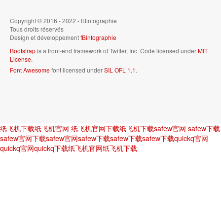
Copyright © 2016 - 2022 - fBinfographie
Tous droits réservés
Design et développement
fBinfographie
Bootstrap
is a front-end framework of Twitter, Inc. Code licensed under
MIT
License.
Font Awesome
font licensed under
SIL OFL 1.1
.
纸飞机下载
纸飞机官网
纸飞机官网下载
纸飞机下载
safew官网
safew下载
safew官网下载
safew官网
safew下载
safew下载
safew下载
quickq官网
quickq官网
quickq下载
纸飞机官网
纸飞机下载