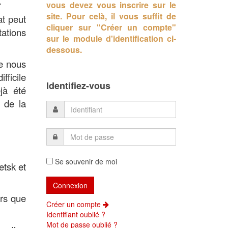
.
vous devez vous inscrire sur le
site.
Pour celà, il vous suffit de
at peut
cliquer sur "Créer un compte"
ations
sur le module d'identification ci-
dessous.
ue nous
fficile
Identifiez-vous
jà été
 de la
Se souvenir de moi
etsk et
ors que
Créer un compte
Identifiant oublié ?
Mot de passe oublié ?