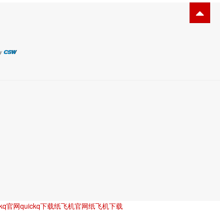
CSW
y
ckq官网
quickq下载
纸飞机官网
纸飞机下载