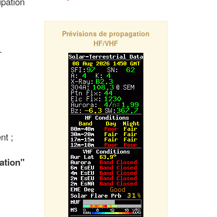
upation
Prévisions de propagation
HF/VHF
.
nt ;
uation"