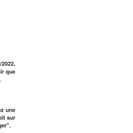
2/2022.
air que
.
ez une
oit sur
ger".