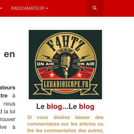
RADIOAMATEUR
 en
ateurs
tre
à
 nous
Le
blog...
Le
blog
 la loi
Si vous désirez laisser des
rouver
commentaires sur les articles ou
rive à
lire les commentaires des autres,