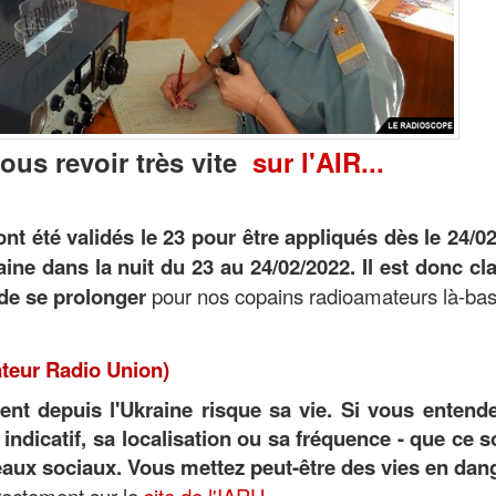
us revoir très vite
sur l'AIR...
ont été validés le 23 pour être appliqués dès le 24/0
aine dans la nuit du 23 au 24/02/2022. Il est donc cl
 de se prolonger
pour nos copains radioamateurs là-bas
ateur Radio Union)
nt depuis l'Ukraine risque sa vie. Si vous entend
indicatif, sa localisation ou sa fréquence - que ce s
eaux sociaux. Vous mettez peut-être des vies en dan
irectement sur le
site de l'IARU.