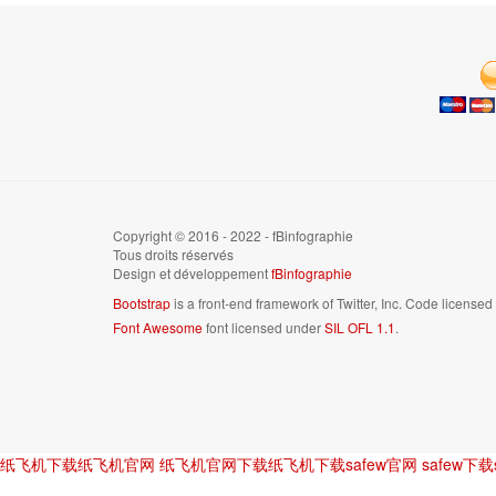
Copyright © 2016 - 2022 - fBinfographie
Tous droits réservés
Design et développement
fBinfographie
Bootstrap
is a front-end framework of Twitter, Inc. Code license
Font Awesome
font licensed under
SIL OFL 1.1
.
纸飞机下载
纸飞机官网
纸飞机官网下载
纸飞机下载
safew官网
safew下载