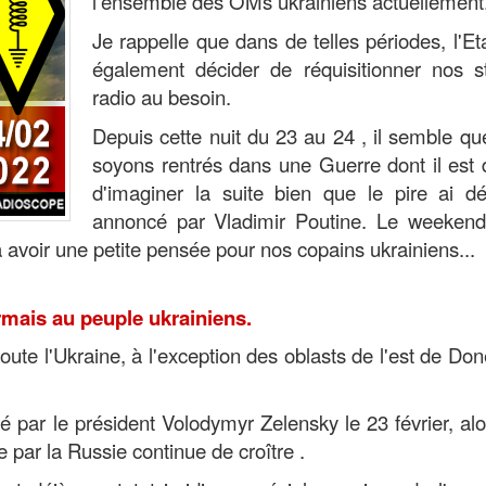
l'ensemble des OMs ukrainiens actuellement
Je rappelle que dans de telles périodes, l'Et
également décider de réquisitionner nos st
radio au besoin.
Depuis cette nuit du 23 au 24 , il semble q
soyons rentrés dans une Guerre dont il est di
d'imaginer la suite bien que le pire ai dé
annoncé par Vladimir Poutine. Le weekend
à avoir une petite pensée pour nos copains ukrainiens...
rmais au peuple ukrainiens.
oute l'Ukraine, à l'exception des oblasts de l'est de Don
 par le président Volodymyr Zelensky le 23 février, al
 par la Russie continue de croître .