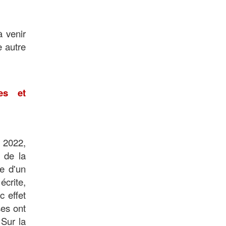
 venir
e autre
es et
 2022,
 de la
e d'un
crite,
 effet
ses ont
 Sur la