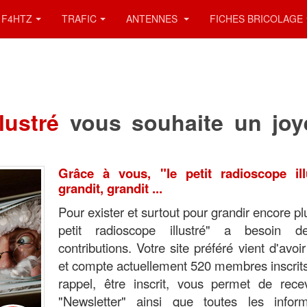
F4HTZ
TRAFIC
ANTENNES
FICHES BRICOLAGE
llustré
vous souhaite un joy
Grâce à vous, "le petit radioscope ill
grandit, grandit ...
Pour exister et surtout pour grandir encore pl
petit radioscope illustré" a besoin 
contributions. Votre site préféré vient d'avoi
et compte actuellement 520 membres inscrit
rappel, être inscrit, vous permet de recev
"Newsletter" ainsi que toutes les inform