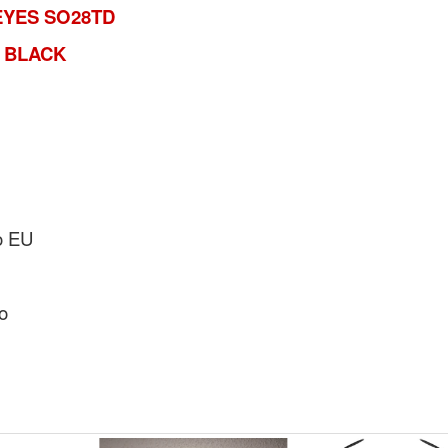
YES SO28TD
 BLACK
o EU
o