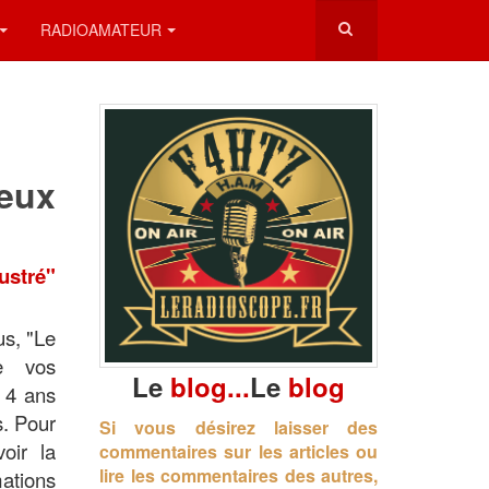
RADIOAMATEUR
eux
ustré"
us, "Le
de vos
Le
blog...
Le
blog
r 4 ans
s. Pour
Si vous désirez laisser des
oir la
commentaires sur les articles ou
lire les commentaires des autres,
ations