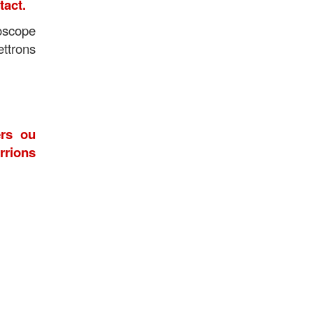
tact.
ioscope
ettrons
ers ou
rrions