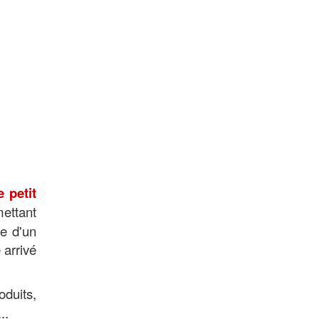
e petit
mettant
ue d'un
 arrivé
oduits,
..