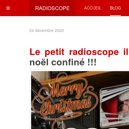
RADIOSCOPE
ACCUEIL
BLOG
24 décembre 2020
Le petit radioscope i
noël confiné !!!