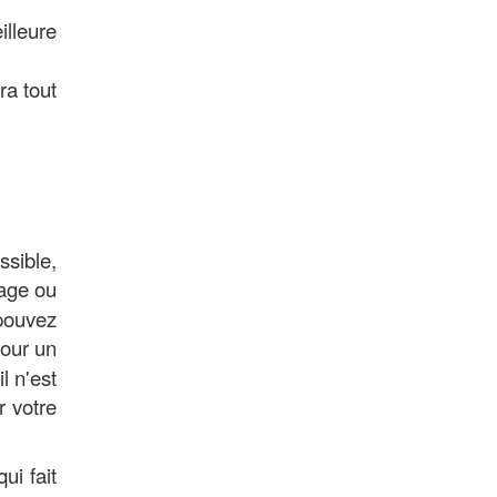
lleure
ra tout
ssible,
page ou
 pouvez
our un
l n'est
r votre
ui fait