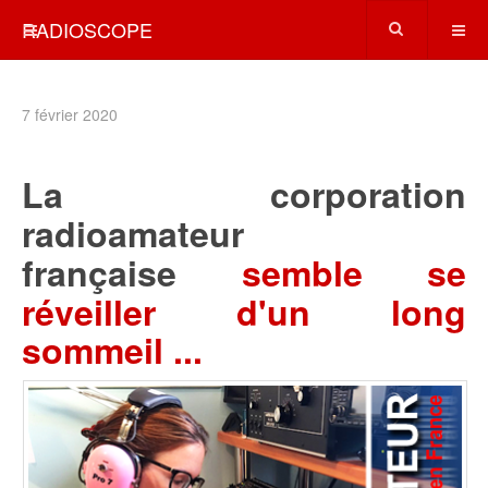
RADIOSCOPE
7 février 2020
La corporation
radioamateur
française
semble se
réveiller d'un long
sommeil ...