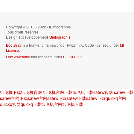
Copyright © 2016 - 2022 - fBinfographie
Tous droits réservés
Design et développement
fBinfographie
Bootstrap
is a front-end framework of Twitter, Inc. Code licensed under
MIT
License.
Font Awesome
font licensed under
SIL OFL 1.1
.
纸飞机下载
纸飞机官网
纸飞机官网下载
纸飞机下载
safew官网
safew下载
safew官网下载
safew官网
safew下载
safew下载
safew下载
quickq官网
quickq官网
quickq下载
纸飞机官网
纸飞机下载