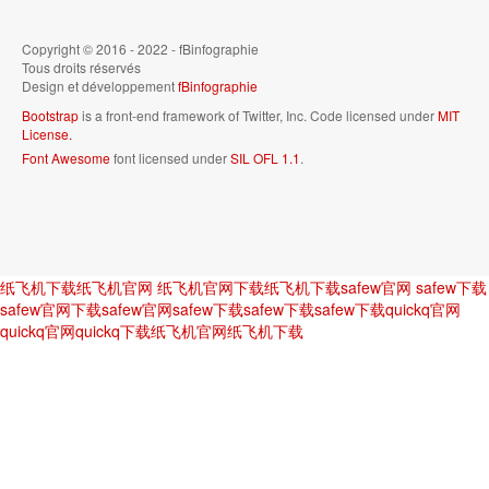
Copyright © 2016 - 2022 - fBinfographie
Tous droits réservés
Design et développement
fBinfographie
Bootstrap
is a front-end framework of Twitter, Inc. Code licensed under
MIT
License.
Font Awesome
font licensed under
SIL OFL 1.1
.
纸飞机下载
纸飞机官网
纸飞机官网下载
纸飞机下载
safew官网
safew下载
safew官网下载
safew官网
safew下载
safew下载
safew下载
quickq官网
quickq官网
quickq下载
纸飞机官网
纸飞机下载