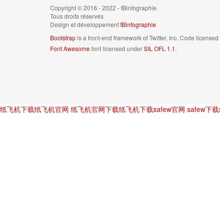
Copyright © 2016 - 2022 - fBinfographie
Tous droits réservés
Design et développement
fBinfographie
Bootstrap
is a front-end framework of Twitter, Inc. Code license
Font Awesome
font licensed under
SIL OFL 1.1
.
纸飞机下载
纸飞机官网
纸飞机官网下载
纸飞机下载
safew官网
safew下载