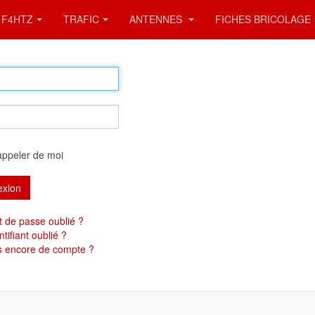
F4HTZ
TRAFIC
ANTENNES
FICHES BRICOLAGE
appeler de moi
xion
 de passe oublié ?
ntifiant oublié ?
s encore de compte ?