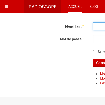
RADIOSCOPE
ACCUEIL
BLOG
Identifiant
*
Mot de passe
*
Se r
Conne
Mot
Ide
Pa